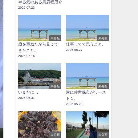
やる気のある馬鹿程厄介
2026.07.23
未分類
未分類
歳を重ねたから見えて
仕事してて思うこと。
きたこと。
2026.06.27
2026.07.16
未分類
未分類
いまだに…
遂に佐世保市がワース
2026.05.31
ト１。
2026.05.23
未分類
未分類