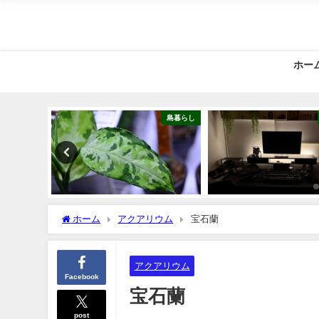
ホー
Right LURE
島暮らし
ホーム
アクアリウム
宝石蘭
アクアリウム
Facebook
宝石蘭
post