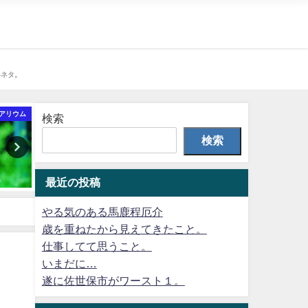
界ネタ。
アリウム
島暮らし
Righ
検索
検索
最近の投稿
やる気のある馬鹿程厄介
歳を重ねたから見えてきたこと。
仕事してて思うこと。
いまだに…
遂に佐世保市がワースト１。