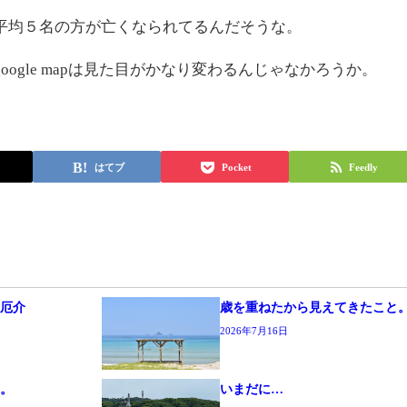
平均５名の方が亡くなられてるんだそうな。
ogle mapは見た目がかなり変わるんじゃなかろうか。
はてブ
Pocket
Feedly
程厄介
歳を重ねたから見えてきたこと
2026年7月16日
と。
いまだに…