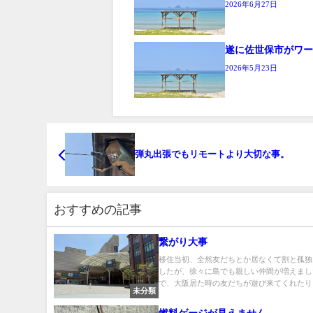
2026年6月27日
遂に佐世保市がワ
2026年5月23日
弾丸出張でもリモートより大切な事。
おすすめの記事
繋がり大事
移住当初、全然友だちとか居なくて割と孤独
したが、徐々に島でも親しい仲間が増えまし
で、大阪居た時の友だちが遊び来てくれたりし.
未分類