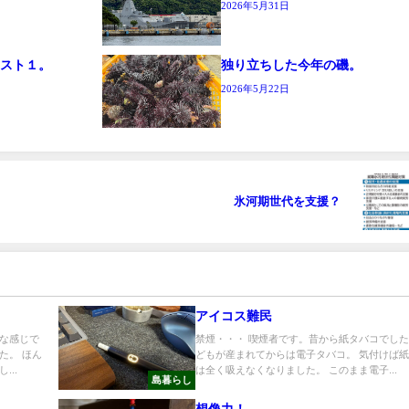
2026年5月31日
ースト１。
独り立ちした今年の磯。
2026年5月22日
氷河期世代を支援？
アイコス難民
な感じで
禁煙・・・ 喫煙者です。昔から紙タバコでし
た。 ほん
どもが産まれてからは電子タバコ。 気付けば
..
は全く吸えなくなりました。 このまま電子...
島暮らし