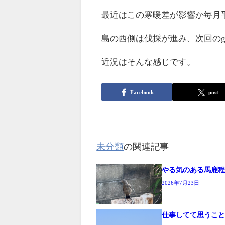
最近はこの寒暖差が影響か毎月
島の西側は伐採が進み、次回のgo
近況はそんな感じです。
Facebook
post
未分類
の関連記事
やる気のある馬鹿
2026年7月23日
仕事してて思うこ