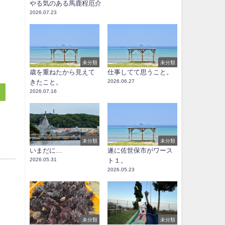
やる気のある馬鹿程厄介
2026.07.23
未分類
未分類
歳を重ねたから見えて
仕事してて思うこと。
きたこと。
2026.06.27
2026.07.16
未分類
未分類
いまだに…
遂に佐世保市がワース
2026.05.31
ト１。
。
2026.05.23
未分類
未分類