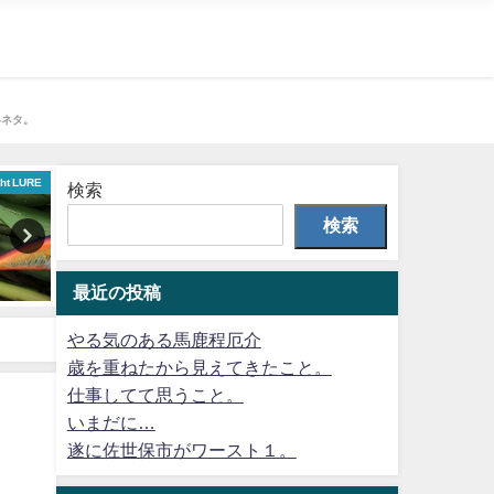
界ネタ。
ght LURE
アクアリウム
検索
検索
最近の投稿
やる気のある馬鹿程厄介
歳を重ねたから見えてきたこと。
仕事してて思うこと。
いまだに…
遂に佐世保市がワースト１。