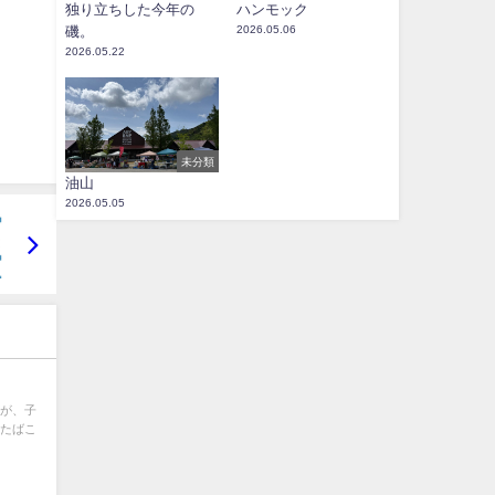
独り立ちした今年の
ハンモック
磯。
2026.05.06
2026.05.22
未分類
油山
2026.05.05
たが、子
紙たばこ