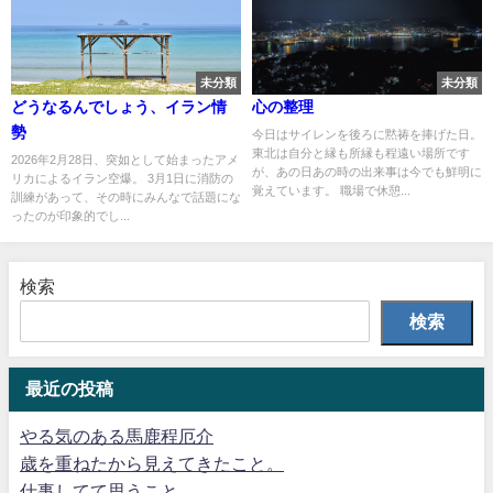
未分類
未分類
どうなるんでしょう、イラン情
心の整理
勢
今日はサイレンを後ろに黙祷を捧げた日。
東北は自分と縁も所縁も程遠い場所です
2026年2月28日、突如として始まったアメ
が、あの日あの時の出来事は今でも鮮明に
リカによるイラン空爆。 3月1日に消防の
覚えています。 職場で休憩...
訓練があって、その時にみんなで話題にな
ったのが印象的でし...
検索
検索
最近の投稿
やる気のある馬鹿程厄介
歳を重ねたから見えてきたこと。
仕事してて思うこと。