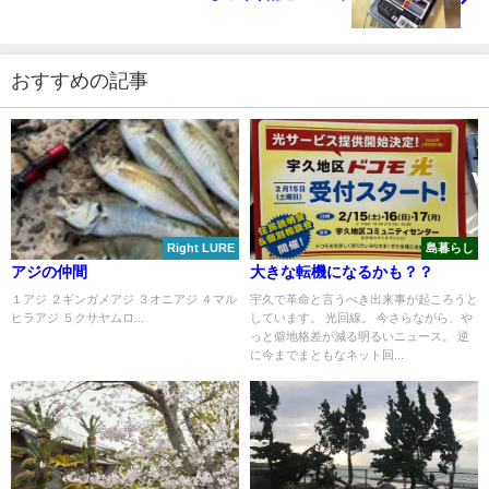
おすすめの記事
Right LURE
島暮らし
アジの仲間
大きな転機になるかも？？
１アジ ２ギンガメアジ ３オニアジ ４マル
宇久で革命と言うべき出来事が起ころうと
ヒラアジ ５クサヤムロ...
しています。 光回線。 今さらながら、や
っと僻地格差が減る明るいニュース。 逆
に今までまともなネット回...