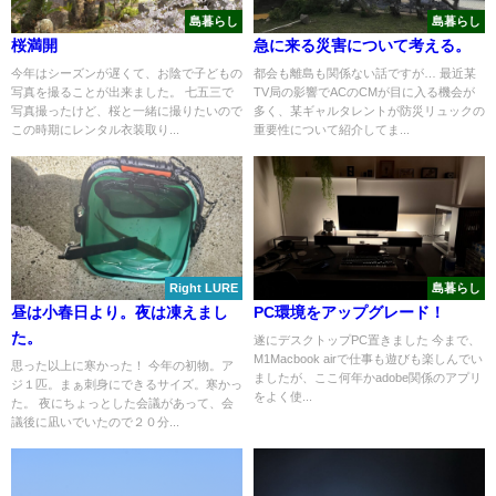
島暮らし
島暮らし
桜満開
急に来る災害について考える。
今年はシーズンが遅くて、お陰で子どもの
都会も離島も関係ない話ですが… 最近某
写真を撮ることが出来ました。 七五三で
TV局の影響でACのCMが目に入る機会が
写真撮ったけど、桜と一緒に撮りたいので
多く、某ギャルタレントが防災リュックの
この時期にレンタル衣装取り...
重要性について紹介してま...
Right LURE
島暮らし
昼は小春日より。夜は凍えまし
PC環境をアップグレード！
た。
遂にデスクトップPC置きました 今まで、
M1Macbook airで仕事も遊びも楽しんでい
思った以上に寒かった！ 今年の初物。ア
ましたが、ここ何年かadobe関係のアプリ
ジ１匹。まぁ刺身にできるサイズ。寒かっ
をよく使...
た。 夜にちょっとした会議があって、会
議後に凪いでいたので２０分...